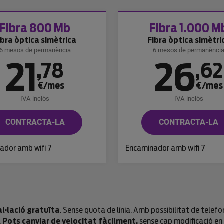
Fibra 800 Mb
Fibra 1.000 M
ibra òptica simètrica
Fibra òptica simètri
6 mesos de permanència
6 mesos de permanènci
21
26
,
78
,
62
€/mes
€/mes
IVA inclòs
IVA inclòs
CONTRACTA-LA
CONTRACTA-LA
ador amb wifi 7
Encaminador amb wifi 7
l·lació gratuïta
. Sense quota de línia. Amb possibilitat de telefo
.
Pots canviar de velocitat fàcilment,
sense cap modificació en l