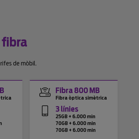
 fibra
rifes de mòbil.
MB
Fibra 800 MB
trica
Fibra òptica simètrica
3 línies
n
25GB + 6.000 min
n
70GB + 6.000 min
70GB + 6.000 min