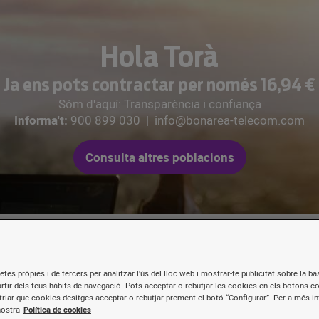
Hola Torà
Ja ens pots contractar per només 16,94 €
Sóm d'aquí: Transparència i confiança
Informa't:
900 899 030
|
info@bonarea-telecom.com
Consulta altres poblacions
etes pròpies i de tercers per analitzar l’ús del lloc web i mostrar-te publicitat sobre la bas
artir dels teus hàbits de navegació. Pots acceptar o rebutjar les cookies en els botons c
Les nostres tarifes de
fibr
riar que cookies desitges acceptar o rebutjar prement el botó “Configurar”. Per a més i
nostra
Política de cookies