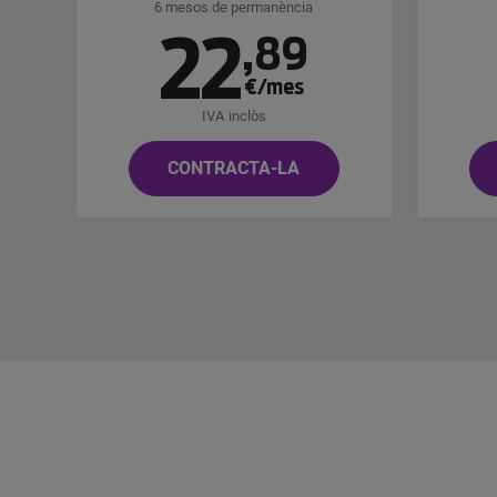
6 mesos de permanència
22
,
89
€/mes
IVA inclòs
CONTRACTA-LA