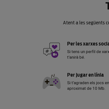
Atent a les següents cu
Per les xarxes soci
Si tens un perfil de xar
t’anirà bé.
Per jugar en línia
Si t’agraden els jocs e
aproximat de 10 Mb.