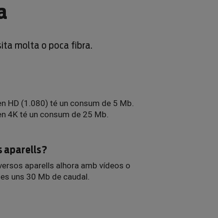
a
sita molta o poca fibra.
en HD (1.080) té un consum de 5 Mb.
en 4K té un consum de 25 Mb.
s aparells?
diversos aparells alhora amb vídeos o
tes uns 30 Mb de caudal.