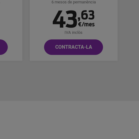
a
6 mesos de permanència
43
8
,
63
€/mes
IVA inclòs
CONTRACTA-LA