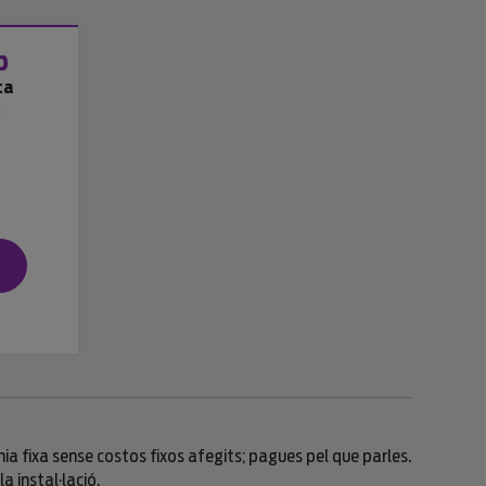
b
ca
a
nia fixa sense costos fixos afegits; pagues pel que parles.
a instal·lació.