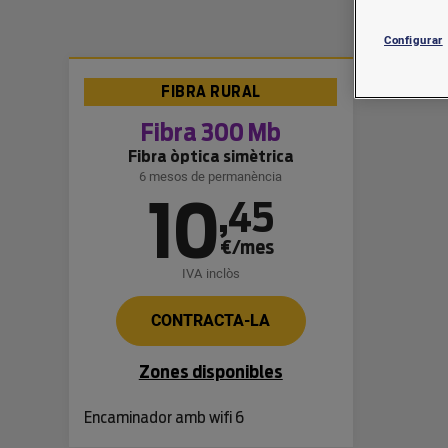
Configurar
FIBRA RURAL
Fibra 300 Mb
Fibra òptica simètrica
6 mesos de permanència
10
,
45
€/mes
IVA inclòs
CONTRACTA-LA
Zones disponibles
Encaminador amb wifi 6