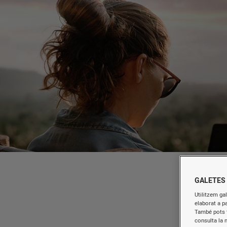
GALETES
Utilitzem gal
elaborat a p
També pots t
consulta la 