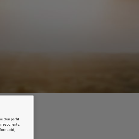
e d’un perfil
orresponents.
a
nformació,