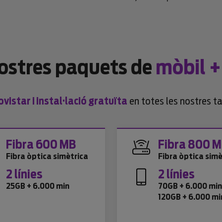
nostres paquets de
mòbil +
istar i instal·lació gratuïta
en totes les nostres ta
Fibra 600 MB
Fibra 800 
Fibra òptica simètrica
Fibra òptica simè
2 línies
2 línies
25GB + 6.000 min
70GB + 6.000 mi
120GB + 6.000 mi