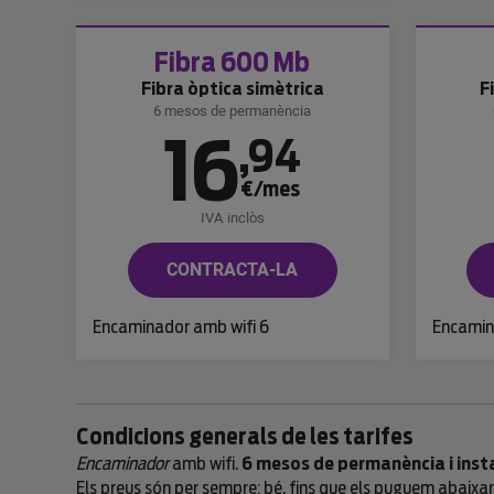
Fibra 600 Mb
Fibra òptica simètrica
F
6 mesos de permanència
16
,
94
€/mes
IVA inclòs
CONTRACTA-LA
Encaminador amb wifi 6
Encamin
Condicions generals de les tarifes
Encaminador
amb wifi.
6 mesos de permanència i insta
Els preus són per sempre; bé, fins que els puguem abaixar