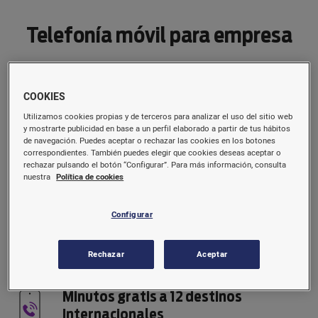
Telefonía móvil para empresa
Numeraciones cortas
COOKIES
Puede solicitar una numeración corta para cada
Utilizamos cookies propias y de terceros para analizar el uso del sitio web
uno de los servicios contratados, lo que
y mostrarte publicidad en base a un perfil elaborado a partir de tus hábitos
de navegación. Puedes aceptar o rechazar las cookies en los botones
comportará la asignación de un rango de
correspondientes. También puedes elegir que cookies deseas aceptar o
números de teléfono cortos para comunicarse
rechazar pulsando el botón “Configurar”. Para más información, consulta
entre los móviles como si fueran extensiones
nuestra
Política de cookies
interiores.
Configurar
Desvío de llamadas
Desvío de llamadas de un número móvil a otro o
Rechazar
Aceptar
número fijo.
Minutos gratis a 12 destinos
Internacionales