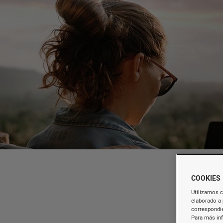
COOKIES
Utilizamos c
elaborado a 
correspondie
Para más in