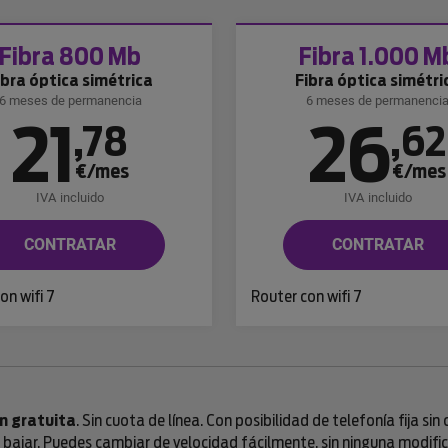
Fibra 800 Mb
Fibra 1.000 M
ibra óptica simétrica
Fibra óptica simétri
6 meses de permanencia
6 meses de permanenci
21
26
,
78
,
62
€/mes
€/mes
IVA incluido
IVA incluido
CONTRATAR
CONTRATAR
on wifi 7
Router con wifi 7
n gratuita
. Sin cuota de línea. Con posibilidad de telefonía fija si
ajar. Puedes cambiar de velocidad fácilmente, sin ninguna modifica