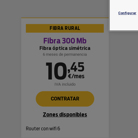
Configurar
FIBRA RURAL
Fibra 300 Mb
Fibra óptica simétrica
6 meses de permanencia
10
,
45
€/mes
IVA incluido
CONTRATAR
Zones disponibles
Router con wifi 6