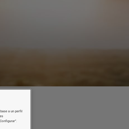
base a un perfil
nes
a
Configurar”.