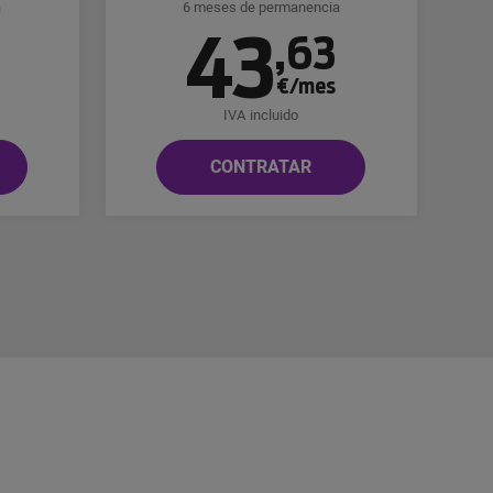
a
6 meses de permanencia
43
8
,
63
€/mes
IVA incluido
CONTRATAR