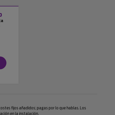
b
ca
a
n costes fijos añadidos; pagas por lo que hablas. Los
ción en la instalación.