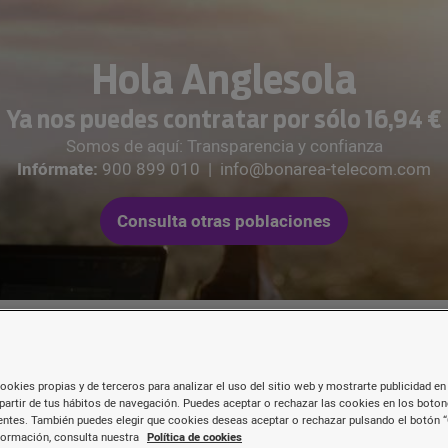
Hola Anglesola
Ya nos puedes contratar por sólo 16,94 €
Somos de aquí: Transparencia y confianza
Infórmate:
900 899 010
|
info@bonarea-telecom.com
Consulta otras poblaciones
ookies propias y de terceros para analizar el uso del sitio web y mostrarte publicidad en 
partir de tus hábitos de navegación. Puedes aceptar o rechazar las cookies en los boto
Les nostres tarifes de
fibr
ntes. También puedes elegir que cookies deseas aceptar o rechazar pulsando el botón “
formación, consulta nuestra
Política de cookies