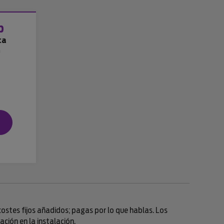
b
ca
a
n costes fijos añadidos; pagas por lo que hablas. Los
ción en la instalación.