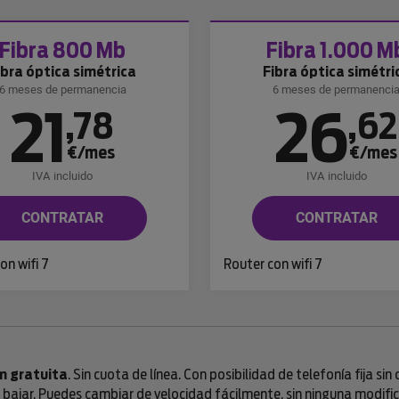
Fibra 800 Mb
Fibra 1.000 M
ibra óptica simétrica
Fibra óptica simétri
6 meses de permanencia
6 meses de permanenci
21
26
,
78
,
62
€/mes
€/mes
IVA incluido
IVA incluido
CONTRATAR
CONTRATAR
on wifi 7
Router con wifi 7
n gratuita
. Sin cuota de línea. Con posibilidad de telefonía fija si
ajar. Puedes cambiar de velocidad fácilmente, sin ninguna modifica