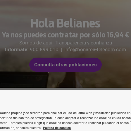
Hola Belianes
Ya nos puedes contratar por sólo 16,94 €
Somos de aquí: Transparencia y confianza
Infórmate:
900 899 010
|
info@bonarea-telecom.com
Consulta otras poblaciones
ookies propias y de terceros para analizar el uso del sitio web y mostrarte publicidad en 
partir de tus hábitos de navegación. Puedes aceptar o rechazar las cookies en los boto
Les nostres tarifes de
fibr
ntes. También puedes elegir que cookies deseas aceptar o rechazar pulsando el botón “
formación, consulta nuestra
Política de cookies