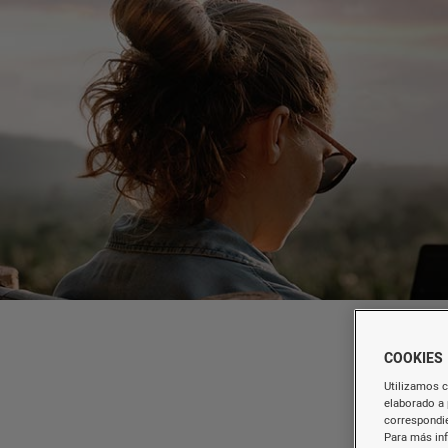
COOKIES
Utilizamos c
elaborado a 
correspondie
Para más in