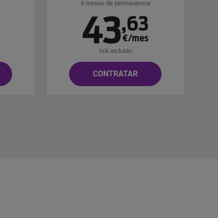
a
6 meses de permanencia
43
8
,
63
€/mes
IVA incluido
CONTRATAR