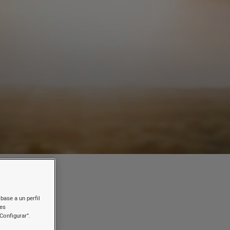
base a un perfil
nes
a
Configurar”.