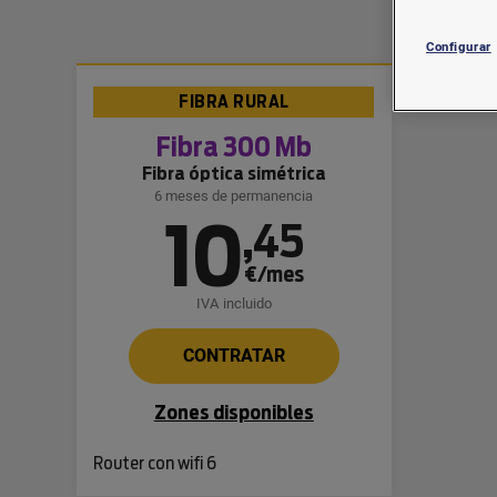
Configurar
FIBRA RURAL
Fibra 300 Mb
Fibra óptica simétrica
6 meses de permanencia
10
,
45
€/mes
IVA incluido
CONTRATAR
Zones disponibles
Router con wifi 6