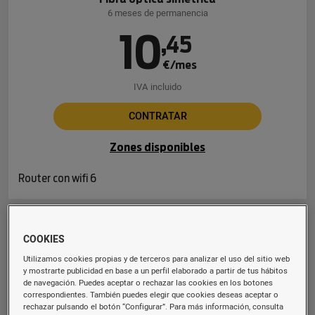
6 meses de permanencia
10
,
45
€/mes
IVA incluido
CONTRATAR
Zones disponibles
Router con wifi 6
Fibra 600 Mb
COOKIES
Fibra óptica simétrica
Utilizamos cookies propias y de terceros para analizar el uso del sitio web
6 meses de permanencia
y mostrarte publicidad en base a un perfil elaborado a partir de tus hábitos
de navegación. Puedes aceptar o rechazar las cookies en los botones
16
,
94
correspondientes. También puedes elegir que cookies deseas aceptar o
rechazar pulsando el botón “Configurar”. Para más información, consulta