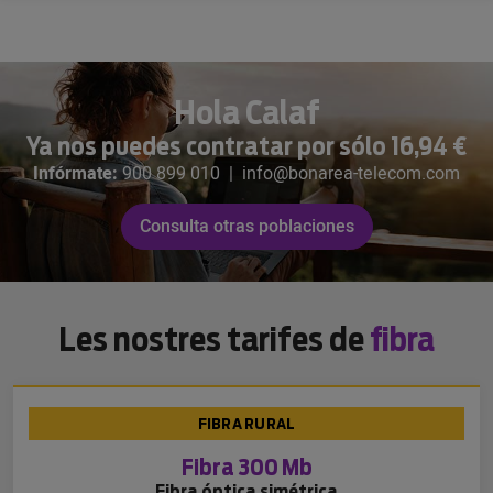
Hola Calaf
Ya nos puedes contratar por sólo 16,94 €
Infórmate:
900 899 010
|
info@bonarea-telecom.com
Consulta otras poblaciones
Les nostres tarifes de
fibra
FIBRA RURAL
Fibra 300 Mb
Fibra óptica simétrica