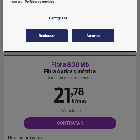
€/mes
nuestra
Política de cookies
IVA incluido
Configurar
CONTRATAR
Rechazar
Aceptar
Router con wifi 6
Fibra 800 Mb
Fibra óptica simétrica
6 meses de permanencia
21
,
78
€/mes
IVA incluido
CONTRATAR
Router con wifi 7