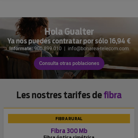
Hola Gualter
Ya nos puedes contratar por sólo 16,94 €
Infórmate:
900 899 010
|
info@bonarea-telecom.com
Consulta otras poblaciones
Les nostres tarifes de
fibra
FIBRA RURAL
Fibra 300 Mb
Fibra óptica simétrica