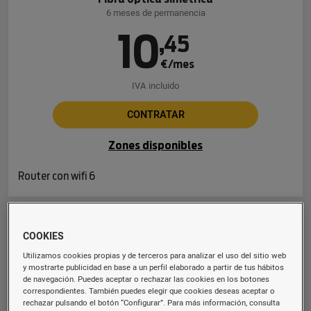
6 meses de permanencia
10
,
45
€/mes
IVA incluido
CONTRATAR
Zones disponibles
Router con wifi 6
Fibra 600 Mb
COOKIES
Fibra óptica simétrica
Utilizamos cookies propias y de terceros para analizar el uso del sitio web
6 meses de permanencia
y mostrarte publicidad en base a un perfil elaborado a partir de tus hábitos
de navegación. Puedes aceptar o rechazar las cookies en los botones
16
,
94
correspondientes. También puedes elegir que cookies deseas aceptar o
rechazar pulsando el botón “Configurar”. Para más información, consulta