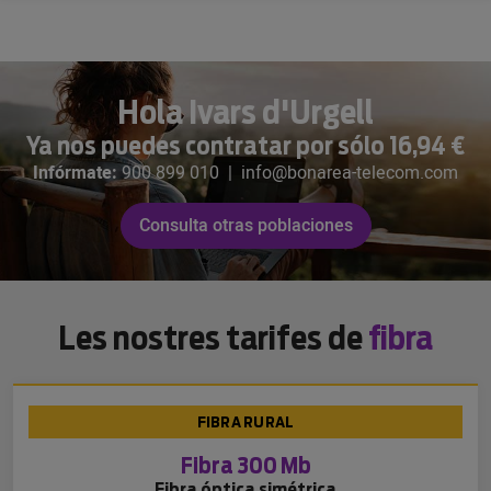
Hola Ivars d'Urgell
Ya nos puedes contratar por sólo 16,94 €
Infórmate:
900 899 010
|
info@bonarea-telecom.com
Consulta otras poblaciones
Les nostres tarifes de
fibra
FIBRA RURAL
Fibra 300 Mb
Fibra óptica simétrica