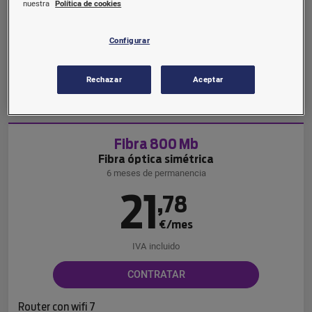
€/mes
nuestra
Política de cookies
IVA incluido
Configurar
CONTRATAR
Rechazar
Aceptar
Router con wifi 6
Fibra 800 Mb
Fibra óptica simétrica
6 meses de permanencia
21
,
78
€/mes
IVA incluido
CONTRATAR
Router con wifi 7