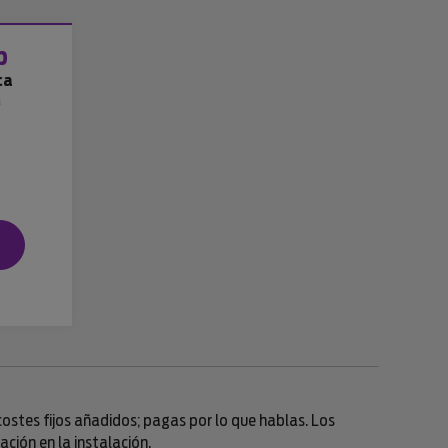
b
ca
a
n costes fijos añadidos; pagas por lo que hablas. Los
ción en la instalación.