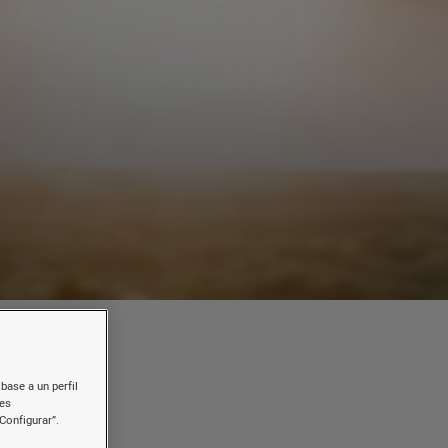
base a un perfil
nes
a
Configurar”.