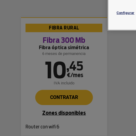
Configurar
FIBRA RURAL
Fibra 300 Mb
Fibra óptica simétrica
6 meses de permanencia
10
,
45
€/mes
IVA incluido
CONTRATAR
Zones disponibles
Router con wifi 6