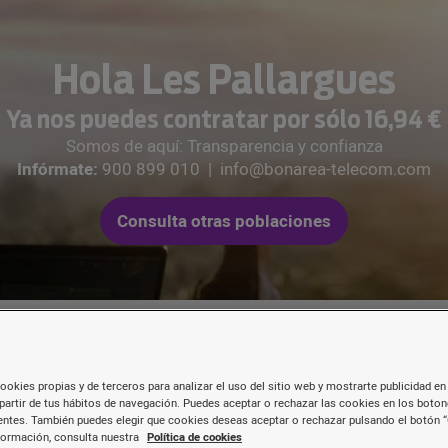
Hola Les Pallargues
Ya nos puedes contratar por sólo 16,94 €
Somos de aquí: Transparencia y confianza
Infórmate:
900 899 010
|
info@bonarea-telecom.com
Consulta otras poblaciones
ookies propias y de terceros para analizar el uso del sitio web y mostrarte publicidad en 
partir de tus hábitos de navegación. Puedes aceptar o rechazar las cookies en los boto
Les nostres tarifes de
fibr
ntes. También puedes elegir que cookies deseas aceptar o rechazar pulsando el botón “
formación, consulta nuestra
Política de cookies