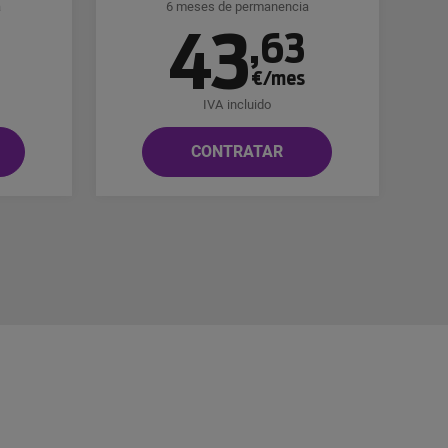
a
6 meses de permanencia
43
8
,
63
€/mes
IVA incluido
CONTRATAR