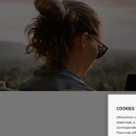
COOKIES
Utilizamos c
elaborado a 
correspondie
Para más in