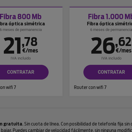
Fibra 800 Mb
Fibra 1.000 M
ibra óptica simétrica
Fibra óptica simétri
6 meses de permanencia
6 meses de permanenci
21
26
,
78
,
62
€/mes
€/mes
IVA incluido
IVA incluido
CONTRATAR
CONTRATAR
on wifi 7
Router con wifi 7
n gratuita
. Sin cuota de línea. Con posibilidad de telefonía fija si
ajar. Puedes cambiar de velocidad fácilmente, sin ninguna modifica