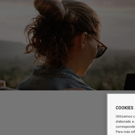
COOKIES
Utilizamos c
elaborado a 
correspondie
Para más in