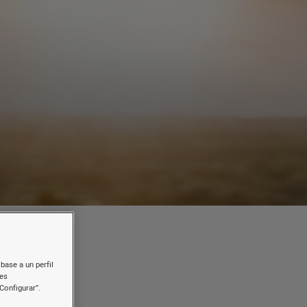
base a un perfil
nes
a
Configurar”.