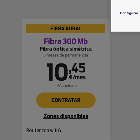
Configurar
FIBRA RURAL
Fibra 300 Mb
Fibra óptica simétrica
6 meses de permanencia
10
,
45
€/mes
IVA incluido
CONTRATAR
Zones disponibles
Router con wifi 6