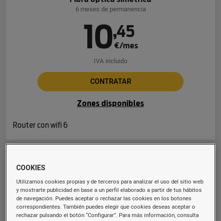
6 meses de permanencia
10
,
45
€/mes
IVA incluido
CONTRATAR
Zones disponibles
Router con wifi 6
Fibra 600 Mb
COOKIES
Fibra óptica simétrica
Utilizamos cookies propias y de terceros para analizar el uso del sitio web
6 meses de permanencia
y mostrarte publicidad en base a un perfil elaborado a partir de tus hábitos
de navegación. Puedes aceptar o rechazar las cookies en los botones
16
,
94
correspondientes. También puedes elegir que cookies deseas aceptar o
rechazar pulsando el botón “Configurar”. Para más información, consulta