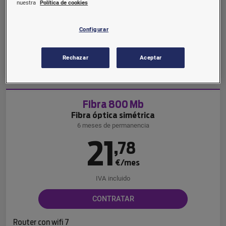
€/mes
nuestra
Política de cookies
IVA incluido
Configurar
CONTRATAR
Rechazar
Aceptar
Router con wifi 6
Fibra 800 Mb
Fibra óptica simétrica
6 meses de permanencia
21
,
78
€/mes
IVA incluido
CONTRATAR
Router con wifi 7