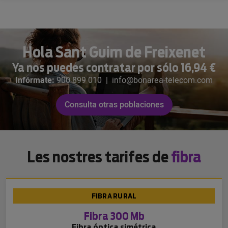
Hola Sant Guim de Freixenet
Ya nos puedes contratar por sólo 16,94 €
Infórmate:
900 899 010
|
info@bonarea-telecom.com
Consulta otras poblaciones
Les nostres tarifes de
fibra
FIBRA RURAL
Fibra 300 Mb
Fibra óptica simétrica